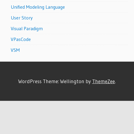
Unified Modeling Language
User Story
Visual Paradigm
VPasCode
VSM
WordPress Theme: Wellington by
ThemeZee
.