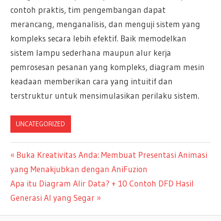
contoh praktis, tim pengembangan dapat
merancang, menganalisis, dan menguji sistem yang
kompleks secara lebih efektif. Baik memodelkan
sistem lampu sederhana maupun alur kerja
pemrosesan pesanan yang kompleks, diagram mesin
keadaan memberikan cara yang intuitif dan
terstruktur untuk mensimulasikan perilaku sistem.
UNCATEGORIZED
Navigasi
Previous
Buka Kreativitas Anda: Membuat Presentasi Animasi
Post:
yang Menakjubkan dengan AniFuzion
pos
Next
Apa itu Diagram Alir Data? + 10 Contoh DFD Hasil
Post:
Generasi AI yang Segar