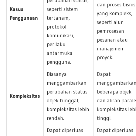
perubahan status,
dan proses bisnis
Kasus
seperti sistem
yang kompleks,
Penggunaan
tertanam,
seperti alur
protokol
pemrosesan
komunikasi,
pesanan atau
perilaku
manajemen
antarmuka
proyek.
pengguna.
Biasanya
Dapat
menggambarkan
menggambarka
perubahan status
beberapa objek
Kompleksitas
objek tunggal;
dan aliran parale
kompleksitas lebih
kompleksitas leb
rendah.
tinggi.
Dapat diperluas
Dapat diperluas