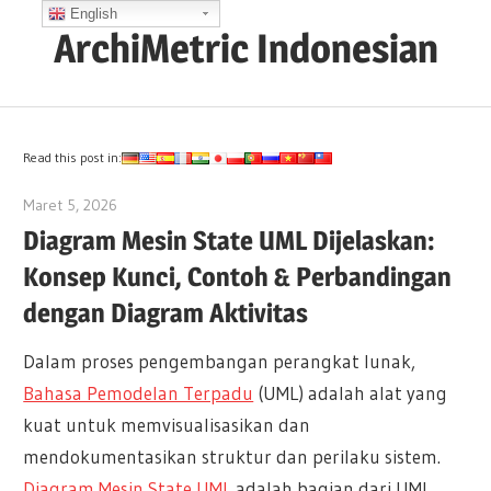
Skip
English
ArchiMetric Indonesian
to
content
EA,
Dev
Ops,
Read this post in:
Scrum,
Maret 5, 2026
archimetric@visual-paradigm.com
Agile
Diagram Mesin State UML Dijelaskan:
and
Konsep Kunci, Contoh & Perbandingan
More
dengan Diagram Aktivitas
Dalam proses pengembangan perangkat lunak,
Bahasa Pemodelan Terpadu
(UML) adalah alat yang
kuat untuk memvisualisasikan dan
mendokumentasikan struktur dan perilaku sistem.
Diagram Mesin State UML
adalah bagian dari UML