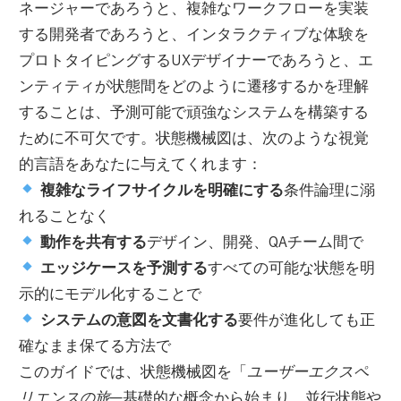
ネージャーであろうと、複雑なワークフローを実装
する開発者であろうと、インタラクティブな体験を
プロトタイピングするUXデザイナーであろうと、エ
ンティティが状態間をどのように遷移するかを理解
することは、予測可能で頑強なシステムを構築する
ために不可欠です。状態機械図は、次のような視覚
的言語をあなたに与えてくれます：
複雑なライフサイクルを明確にする
条件論理に溺
れることなく
動作を共有する
デザイン、開発、QAチーム間で
エッジケースを予測する
すべての可能な状態を明
示的にモデル化することで
システムの意図を文書化する
要件が進化しても正
確なまま保てる方法で
このガイドでは、状態機械図を「
ユーザーエクスペ
リエンスの旅
—基礎的な概念から始まり、並行状態や