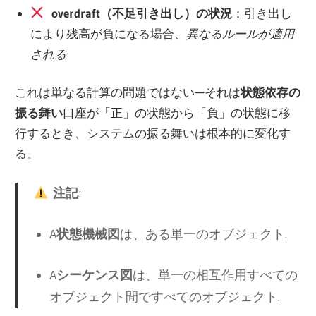
overdraft（不足引き出し）の状況
：引き出し
により残高が負になる場合、
異なるルールが適用
される
これは単なる計算の問題ではない—それは
状態依存の
振る舞い
口座が「正」の状態から「負」の状態に移
行するとき、システムの振る舞いは根本的に変化す
る。
注記
:
A
状態機械図
は、ある
単一のオブジェクト
.
A
シーケンス図
は、
単一の相互作用
すべての
オブジェクト間で
すべてのオブジェクト
.