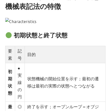
機械表記法の特徴
初期状態と終了状態
要
記
目的
素
号
●
初
実
期
状態機械の開始位置を示す；最初の遷
線
状
移は最初の実際の状態へとつながる
の
態
円
最
◎
終了を示す；オープンループ＝オブジ