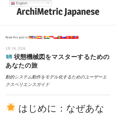
コ
English
ArchiMetric Japanese
ン
テ
EA,
ン
Dev
ツ
Ops,
Read this post in:
へ
Scrum,
ス
3月 18, 2026
curtis
Agile
状態機械図をマスターするための
キ
and
ッ
あなたの旅
More
プ
動的システム動作をモデル化するためのユーザーエ
クスペリエンスガイド
はじめに：なぜあな