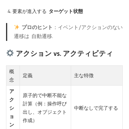
要素が進入する
ターゲット状態
プロのヒント
：イベント/アクションのない
遷移は
自動遷移
.
アクション vs. アクティビティ
概
定義
主な特徴
念
ア
原子的で中断不能な
ク
計算（例：操作呼び
シ
中断なしで完了する
出し、オブジェクト
ョ
作成）
ン