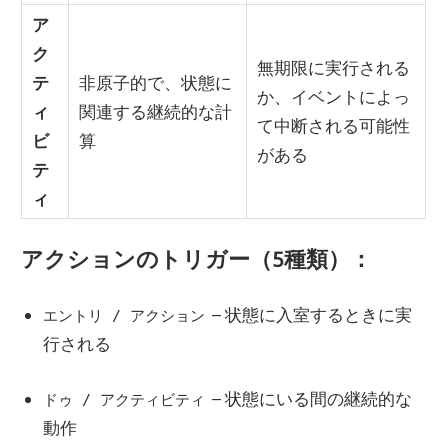
ア
ク
無期限に実行される
テ
非原子的で、状態に
か、イベントによっ
ィ
関連する継続的な計
て中断される可能性
ビ
算
がある
テ
ィ
アクションのトリガー（5種類）：
– 状態に入室するときに実
エントリ / アクション
行される
– 状態にいる間の継続的な
ドゥ / アクティビティ
動作