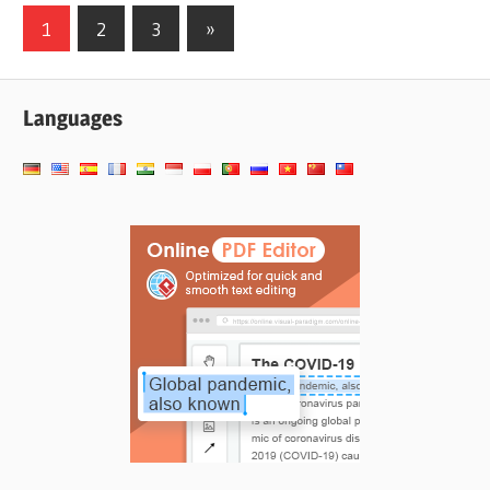
投
次
1
2
3
»
の
稿
記
の
Languages
事
ペ
ー
ジ
送
り