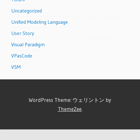
Uncategorized
Unified Modeling Language
User Story
Visual Paradigm
VPasCode
VSM
WordPress Theme: ウェリントン by
ThemeZee
.