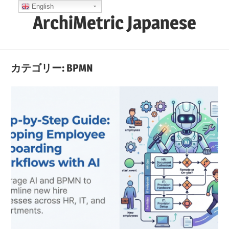
コ
English
ArchiMetric Japanese
ン
テ
EA,
ン
Dev
ツ
カテゴリー:
BPMN
Ops,
へ
Scrum,
ス
Agile
キ
and
ッ
More
プ