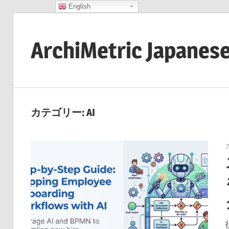
English
コ
ン
ArchiMetric Japanes
テ
ン
EA,
ツ
Dev
へ
Ops,
ス
カテゴリー:
AI
Scrum,
キ
Agile
ッ
and
プ
More