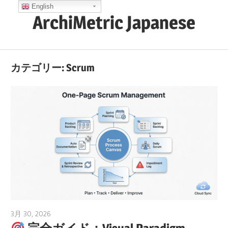
コ
English
ArchiMetric Japanese
ン
テ
EA,
ン
Dev
ツ
カテゴリー:
Scrum
Ops,
へ
Scrum,
ス
Agile
キ
and
ッ
More
プ
3月 30, 2026
curtis