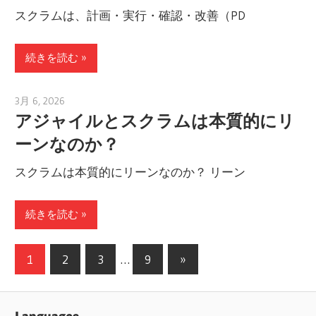
スクラムは、計画・実行・確認・改善（PD
続きを読む
3月 6, 2026
archimetric@visual-paradigm.com
アジャイルとスクラムは本質的にリ
ーンなのか？
スクラムは本質的にリーンなのか？ リーン
続きを読む
投
次
1
2
3
…
9
»
の
稿
記
の