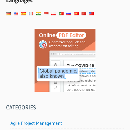
Languages
事
ペ
ー
ジ
送
り
CATEGORIES
Agile Project Management