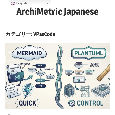
コ
English
ArchiMetric Japanese
ン
テ
EA,
ン
Dev
ツ
カテゴリー:
VPasCode
Ops,
へ
Scrum,
ス
Agile
キ
and
ッ
More
プ