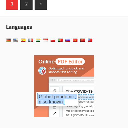
投
次
1
2
»
の
稿
記
の
Languages
事
ペ
ー
ジ
送
り