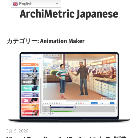
コ
English
ArchiMetric Japanese
ン
テ
EA,
ン
Dev
ツ
カテゴリー:
Animation Maker
Ops,
へ
Scrum,
ス
Agile
キ
and
ッ
More
プ
3月 9, 2026
archimetric@visual-paradigm.com