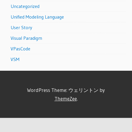
Uncategorized
Unified Modeling Language
User Story
Visual Paradigm
VPasCode
VSM
WordPress Theme: ウェリントン by
ThemeZee
.