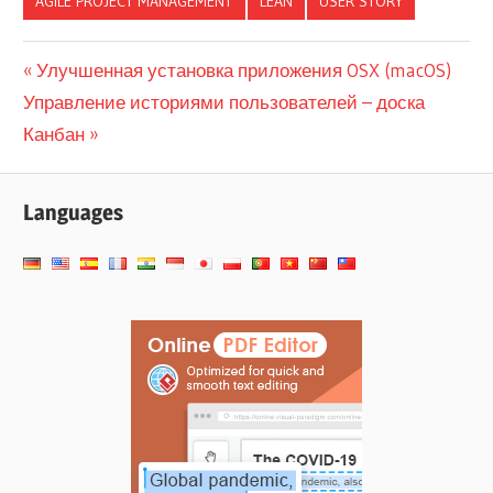
AGILE PROJECT MANAGEMENT
LEAN
USER STORY
Навигация
Previous
Улучшенная установка приложения OSX (macOS)
Next
Post:
Управление историями пользователей – доска
по
Post:
Канбан
записям
Languages