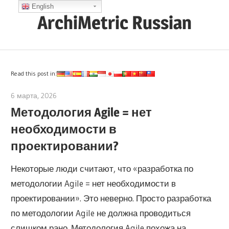
Skip
English
ArchiMetric Russian
to
content
EA,
Dev
Ops,
Read this post in:
Scrum,
6 марта, 2026
lydia
Agile
Методология Agile = нет
and
необходимости в
More
проектировании?
Некоторые люди считают, что «разработка по
методологии Agile = нет необходимости в
проектировании». Это неверно. Просто разработка
по методологии Agile не должна проводиться
слишком рано. Методология Agile похожа на