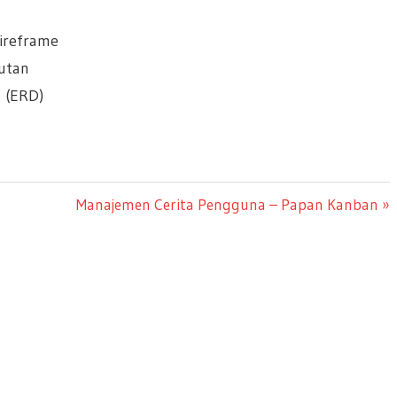
ireframe
rutan
 (ERD)
Next
Manajemen Cerita Pengguna – Papan Kanban
Post: