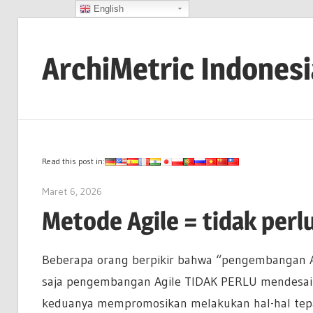
English
Skip
to
ArchiMetric Indones
content
EA,
Dev
Ops,
Scrum,
Read this post in:
Agile
Maret 6, 2026
lydia
and
Metode Agile = tidak perl
More
Beberapa orang berpikir bahwa “pengembangan Agi
saja pengembangan Agile TIDAK PERLU mendesain t
keduanya mempromosikan melakukan hal-hal tep