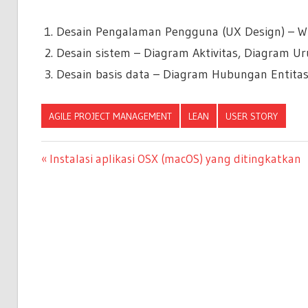
Desain Pengalaman Pengguna (UX Design) – W
Desain sistem – Diagram Aktivitas, Diagram U
Desain basis data – Diagram Hubungan Entitas
AGILE PROJECT MANAGEMENT
LEAN
USER STORY
Navigasi
Previous
Instalasi aplikasi OSX (macOS) yang ditingkatkan
Post:
pos