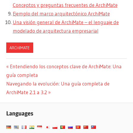
Conceptos y preguntas frecuentes de ArchiMate
Ejemplo del marco arquitectónico ArchiMate
Una visión general de ArchiMate – el lenguaje de
modelado de arquitectura empresarial
ARCHIMATE
Navegación
Entrada
Entendiendo los conceptos clave de ArchiMate: Una
anterior:
guía completa
de
Siguiente
Navegando la evolución: Una guía completa de
entradas
entrada:
ArchiMate 2.1 a 3.2
Languages