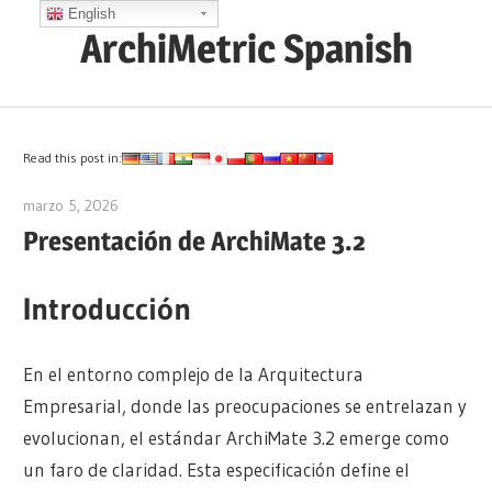
Saltar
English
ArchiMetric Spanish
al
contenido
EA,
Dev
Ops,
Read this post in:
Scrum,
marzo 5, 2026
archimetric@visual-paradigm.com
Agile
Presentación de ArchiMate 3.2
and
More
Introducción
En el entorno complejo de la Arquitectura
Empresarial, donde las preocupaciones se entrelazan y
evolucionan, el estándar ArchiMate 3.2 emerge como
un faro de claridad. Esta especificación define el