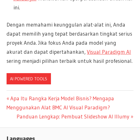
ini.
Dengan memahami keunggulan alat-alat ini, Anda
dapat memilih yang tepat berdasarkan tingkat serius
proyek Anda. Jika fokus Anda pada model yang
akurat dan dapat dipertahankan,
Visual Paradigm AI
sering menjadi pilihan terbaik untuk hasil profesional.
AI POWERED TOOLS
Navigasi
Previous
Apa Itu Rangka Kerja Model Bisnis? Mengapa
Post:
Menggunakan Alat BMC AI Visual Paradigm?
pos
Next
Panduan Lengkap: Pembuat Slideshow AI Illumy
Post:
Languages