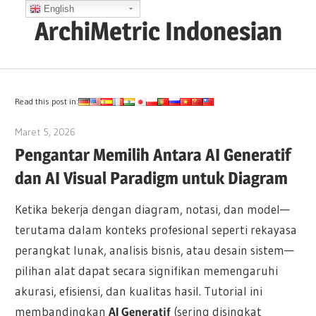
Skip
English
ArchiMetric Indonesian
to
content
EA,
Dev
Ops,
Read this post in:
Scrum,
Maret 5, 2026
archimetric@visual-paradigm.com
Agile
Pengantar Memilih Antara AI Generatif
and
dan AI Visual Paradigm untuk Diagram
More
Ketika bekerja dengan diagram, notasi, dan model—
terutama dalam konteks profesional seperti rekayasa
perangkat lunak, analisis bisnis, atau desain sistem—
pilihan alat dapat secara signifikan memengaruhi
akurasi, efisiensi, dan kualitas hasil. Tutorial ini
membandingkan
AI Generatif
(sering disingkat