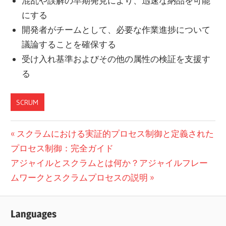
混乱や誤解の早期発見により、迅速な納品を可能
にする
開発者がチームとして、必要な作業進捗について
議論することを確保する
受け入れ基準およびその他の属性の検証を支援す
る
SCRUM
投
前
スクラムにおける実証的プロセス制御と定義された
の
プロセス制御：完全ガイド
稿
次
投
アジャイルとスクラムとは何か？アジャイルフレー
ナ
の
稿:
ムワークとスクラムプロセスの説明
ビ
投
稿:
ゲ
Languages