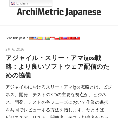
コ
English
ArchiMetric Japanese
ン
テ
EA,
ン
Dev
ツ
Ops,
Read this post in:
へ
Scrum,
ス
3月 6, 2026
archimetric@visual-paradigm.com
Agile
アジャイル・スリー・アマigos戦
キ
and
ッ
略：より良いソフトウェア配信のた
More
プ
めの協働
アジャイルにおけるスリー・アマigos戦略とは、ビジ
ネス、開発、テストの3つの主要な視点が、ビジネ
ス、開発、テストの各フェーズにおいて作業の進捗
を共同でレビューする方法を指します。たとえば、
ビジネスアナリスト、開発者、テスト担当者がキッ