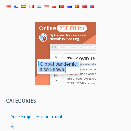
ー
シ
ョ
ン
CATEGORIES
Agile Project Management
AI