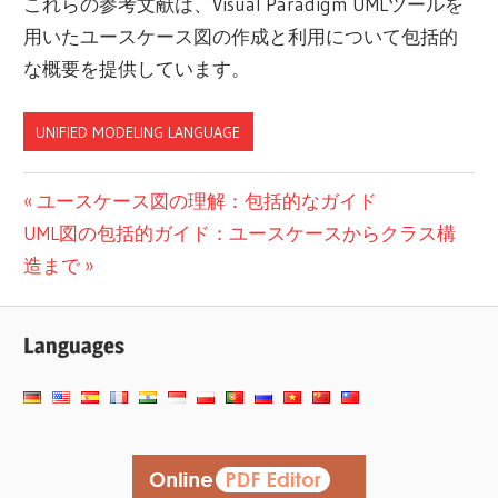
これらの参考文献は、Visual Paradigm UMLツールを
用いたユースケース図の作成と利用について包括的
な概要を提供しています。
UNIFIED MODELING LANGUAGE
投
前
ユースケース図の理解：包括的なガイド
次
の
UML図の包括的ガイド：ユースケースからクラス構
稿
の
投
造まで
ナ
投
稿:
ビ
稿:
Languages
ゲ
ー
シ