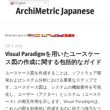
コ
English
ArchiMetric Japanese
ン
テ
EA,
ン
Dev
ツ
Ops,
Read this post in:
へ
Scrum,
ス
3月 5, 2026
archimetric@visual-paradigm.com
Agile
Visual Paradigmを用いたユースケー
キ
and
ッ
ス図の作成に関する包括的なガイド
More
プ
ユースケース図を作成することは、ソフトウェア開
発およびシステム分析における重要なステップで
す。ユースケース図は、システムの機能要件を可視
化し、ユーザー（アクター）とシステム（ユースケ
ース）の相互作用を示します。Visual Paradigmは、
これらの図を効率的に作成するのに役立つ強力なツ