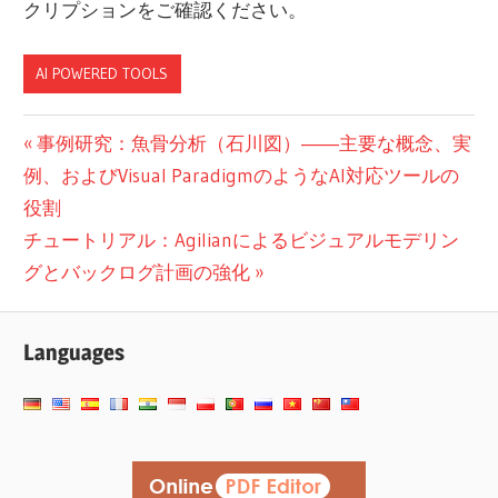
クリプションをご確認ください。
AI POWERED TOOLS
投
前
事例研究：魚骨分析（石川図）――主要な概念、実
の
例、およびVisual ParadigmのようなAI対応ツールの
稿
投
役割
ナ
次
稿:
チュートリアル：Agilianによるビジュアルモデリン
ビ
の
グとバックログ計画の強化
投
ゲ
稿:
Languages
ー
シ
ョ
ン