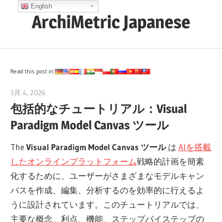
コ
English
ArchiMetric Japanese
ン
テ
EA,
ン
Dev
ツ
Ops,
Read this post in:
へ
Scrum,
ス
3月 4, 2026
archimetric@visual-paradigm.com
Agile
包括的なチュートリアル：Visual
キ
and
ッ
Paradigm Model Canvas ツール
More
プ
The
Visual Paradigm Model Canvas ツール
は
AIを搭載
したオンラインプラットフォーム
戦略的計画を簡素
化するために、ユーザーがさまざまなモデルキャン
バスを作成、編集、分析するのを効率的に行えるよ
うに設計されています。このチュートリアルでは、
主要な概念、利点、機能、ステップバイステップの