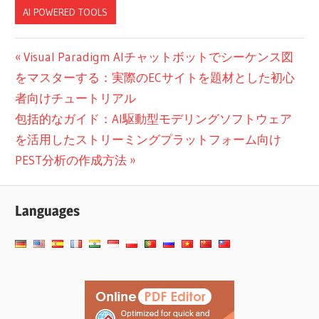
AI POWERED TOOLS
投
前
Visual Paradigm AIチャットボットでシーケンス図
の
をマスターする：実際のECサイトを題材とした初心
稿
投
者向けチュートリアル
ナ
次
稿:
包括的なガイド：AI駆動型モデリングソフトウェア
ビ
の
を活用したストリーミングプラットフォーム向け
投
PEST分析の作成方法
ゲ
稿:
ー
Languages
シ
ョ
ン