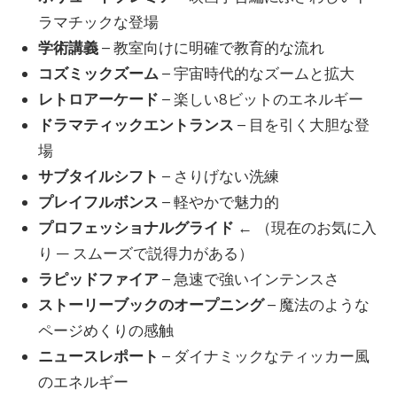
ラマチックな登場
学術講義
– 教室向けに明確で教育的な流れ
コズミックズーム
– 宇宙時代的なズームと拡大
レトロアーケード
– 楽しい8ビットのエネルギー
ドラマティックエントランス
– 目を引く大胆な登
場
サブタイルシフト
– さりげない洗練
プレイフルボンス
– 軽やかで魅力的
プロフェッショナルグライド
← （現在のお気に入
り — スムーズで説得力がある）
ラピッドファイア
– 急速で強いインテンスさ
ストーリーブックのオープニング
– 魔法のような
ページめくりの感触
ニュースレポート
– ダイナミックなティッカー風
のエネルギー