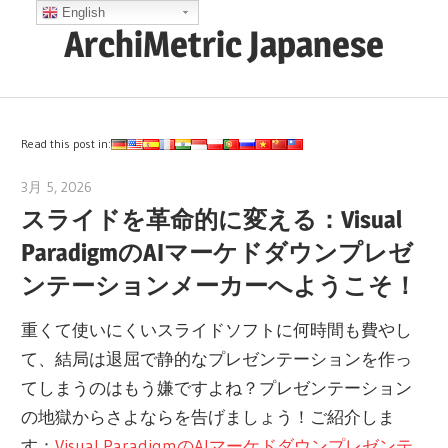
コ
English
ArchiMetric Japanese
ン
テ
EA,
ン
Dev
ツ
Ops,
Read this post in:
へ
Scrum,
ス
3月 5, 2026
archimetric@visual-paradigm.com
Agile
スライドを革命的に変える：Visual
キ
and
ッ
ParadigmのAIマーケドダウンプレゼ
More
プ
ンテーションメーカーへようこそ！
重くて使いにくいスライドソフトに何時間も費やし
て、結局は退屈で静的なプレゼンテーションを作っ
てしまうのはもう嫌ですよね？プレゼンテーション
の地獄からさよならを告げましょう！ご紹介しま
す：
Visual ParadigmのAIマーケドダウンプレゼンテ