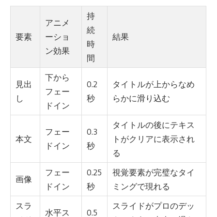
持
アニメ
続
要素
ーショ
結果
時
ン効果
間
下から
見出
0.2
タイトルが上からなめ
フェー
し
秒
らかに滑り込む
ドイン
タイトルの後にテキス
フェー
0.3
本文
トがクリアに表示され
ドイン
秒
る
フェー
0.25
視覚要素が完璧なタイ
画像
ドイン
秒
ミングで現れる
スラ
スライドがプロのデッ
水平ス
0.5