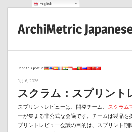
English
コ
ン
ArchiMetric Japanes
テ
ン
EA,
ツ
Dev
へ
Ops,
ス
Scrum,
Read this post in:
キ
Agile
ッ
3月 6, 2026
archimetric@visual-paradigm.com
and
プ
スクラム：スプリント
More
スプリントレビューは、開発チーム、
スクラム
ーが集まる非公式な会議です。チームは製品を
プリントレビュー会議の目的は、スプリント期