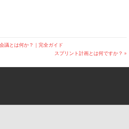
会議とは何か？｜完全ガイド
次
スプリント計画とは何ですか？
の
投
稿: