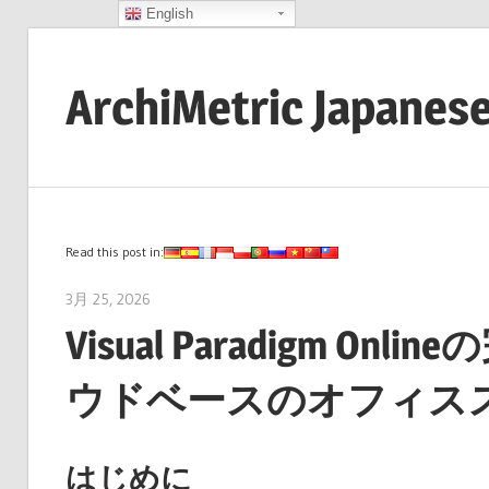
English
コ
ン
ArchiMetric Japanes
テ
ン
EA,
ツ
Dev
へ
Ops,
ス
Scrum,
Read this post in:
キ
Agile
ッ
3月 25, 2026
curtis
and
プ
Visual Paradigm 
More
ウドベースのオフィス
はじめに