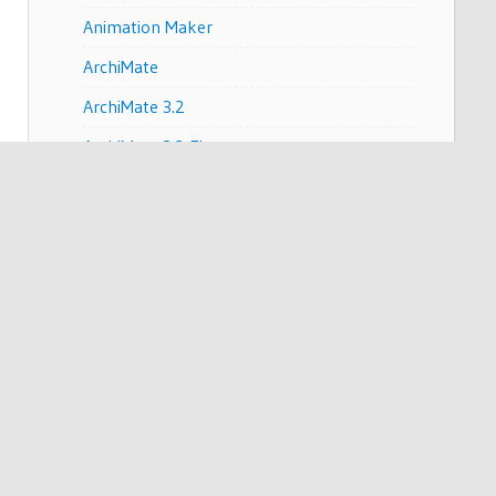
Animation Maker
ArchiMate
ArchiMate 3.2
ArchiMate 3.2 Figures
BMC
BPMN
Brainstorming
Business Improvement
Business Process Modeling
C4
Code Engineering
Content & Visual