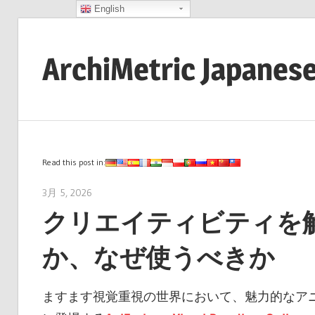
English
コ
ン
ArchiMetric Japanes
テ
ン
EA,
ツ
Dev
へ
Ops,
ス
Scrum,
Read this post in:
キ
Agile
ッ
3月 5, 2026
archimetric@visual-paradigm.com
and
プ
クリエイティビティを解き
More
か、なぜ使うべきか
ますます視覚重視の世界において、魅力的なア