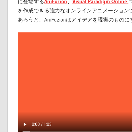
に登場する
AniFuzion
、
Visual Paradigm Online
を作成できる強力なオンラインアニメーション
あろうと、AniFuzionはアイデアを現実のも