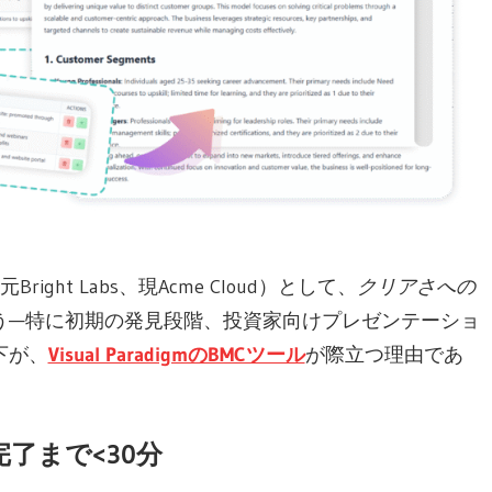
ht Labs、現Acme Cloud）として、
クリアさへの
う—特に初期の発見段階、投資家向けプレゼンテーショ
下が、
Visual ParadigmのBMCツール
が際立つ理由であ
了まで<30分