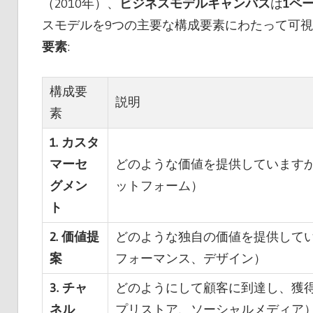
（2010年）、
ビジネスモデルキャンバス
は
1ペ
スモデルを9つの主要な構成要素にわたって可
要素
:
構成要
説明
素
1. カスタ
マーセ
どのような価値を提供しています
グメン
ットフォーム）
ト
2. 価値提
どのような独自の価値を提供して
案
フォーマンス、デザイン）
3. チャ
どのようにして顧客に到達し、獲
ネル
プリストア、ソーシャルメディア