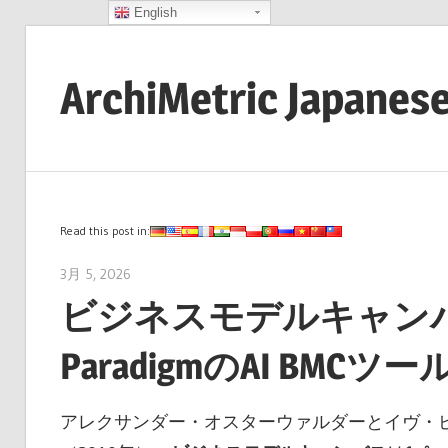
English
コ
ン
ArchiMetric Japanes
テ
ン
EA,
ツ
Dev
へ
Ops,
ス
Scrum,
Read this post in:
キ
Agile
ッ
3月 5, 2026
archimetric@visual-paradigm.com
and
プ
ビジネスモデルキャンバス
More
ParadigmのAI BMC
アレクサンダー・オスターウァルダーとイヴ・