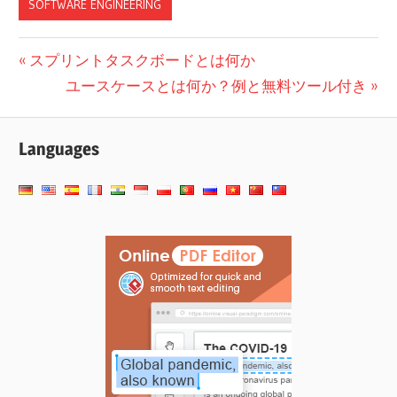
SOFTWARE ENGINEERING
投
前
スプリントタスクボードとは何か
の
次
ユースケースとは何か？例と無料ツール付き
稿
投
の
ナ
稿:
投
Languages
ビ
稿:
ゲ
ー
シ
ョ
ン