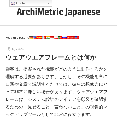
コ
English
ArchiMetric Japanese
ン
テ
EA,
ン
Dev
ツ
Ops,
Read this post in:
へ
Scrum,
ス
3月 6, 2026
archimetric@visual-paradigm.com
Agile
ウェアウエアフレームとは何か
キ
and
ッ
More
顧客は、提案された機能がどのように動作するかを
プ
理解する必要があります。しかし、その機能を単に
口頭や文章で説明するだけでは、彼らの想像力にと
って非常に難しい場合があります。ウェアウエアフ
レームは、システム設計のアイデアを顧客と確認す
るための「見せること、言わないこと」の視覚的マ
ックアップツールとして非常に役立ちます。