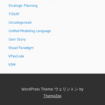
Strategic Planning
TOGAF
Uncategorized
Unified Modeling Language
User Story
Visual Paradigm
VPasCode
VSM
WordPress Theme: ウェリントン by
ThemeZee
.