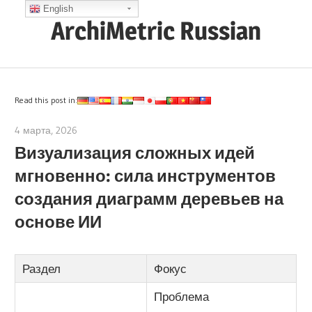
Skip
English
ArchiMetric Russian
to
content
EA,
Dev
Ops,
Read this post in:
Scrum,
4 марта, 2026
archimetric@visual-paradigm.com
Agile
Визуализация сложных идей
and
мгновенно: сила инструментов
More
создания диаграмм деревьев на
основе ИИ
Раздел
Фокус
Проблема