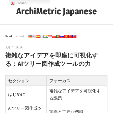
コ
English
ArchiMetric Japanese
ン
テ
EA,
ン
Dev
ツ
Ops,
Read this post in:
へ
Scrum,
ス
3月 4, 2026
archimetric@visual-paradigm.com
Agile
複雑なアイデアを即座に可視化す
キ
and
ッ
る：AIツリー図作成ツールの力
More
プ
セクション
フォーカス
複雑なアイデアを可視化す
はじめに
る課題
AIツリー図作成ツ
定義と主要な機能