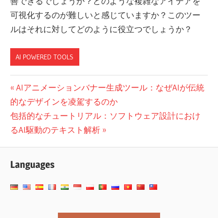
善できるでしょうか？
どのような複雑なアイデアを
可視化するのが難しいと感じていますか？このツー
ルはそれに対してどのように役立つでしょうか？
AI POWERED TOOLS
投
前
AIアニメーションバナー生成ツール：なぜAIが伝統
の
的なデザインを凌駕するのか
稿
次
投
包括的なチュートリアル：ソフトウェア設計におけ
ナ
の
稿:
るAI駆動のテキスト解析
ビ
投
稿:
ゲ
Languages
ー
シ