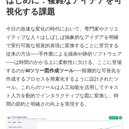
はじめに：複雑なアイデアを可
視化する課題
今日の急速な変化の時代において、専門家やクリエ
イティブな人々はしばしば
抽象的なアイデアを明確
で実行可能な視覚的表現に変換することに苦労する
従来の方法——手作業による描画や静的ソフトウェア
——は時間のかかる上に柔軟性に欠ける。ここに登場
するのが
AIツリー図作成ツール
——階層的な可視化を
作成するプロセスを簡素化するように設計されたツ
ール。これらのツールは人工知能を活用してテキス
ト入力を動的でインタラクティブな図に変換し、時
間の節約と明確さの向上を実現する。