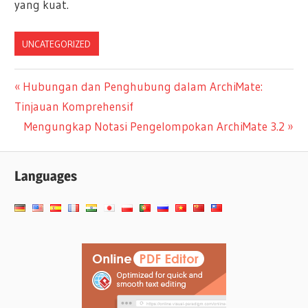
yang kuat.
UNCATEGORIZED
Navigasi
Previous
Hubungan dan Penghubung dalam ArchiMate:
Post:
Tinjauan Komprehensif
pos
Next
Mengungkap Notasi Pengelompokan ArchiMate 3.2
Post:
Languages