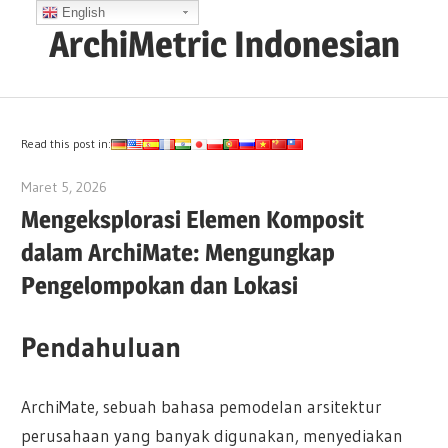
Skip
English
ArchiMetric Indonesian
to
content
EA,
Dev
Ops,
Read this post in:
Scrum,
Maret 5, 2026
archimetric@visual-paradigm.com
Agile
Mengeksplorasi Elemen Komposit
and
dalam ArchiMate: Mengungkap
More
Pengelompokan dan Lokasi
Pendahuluan
ArchiMate, sebuah bahasa pemodelan arsitektur
perusahaan yang banyak digunakan, menyediakan