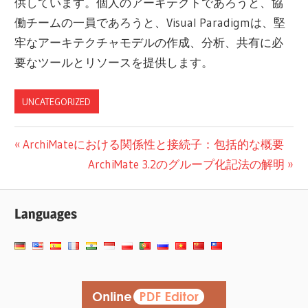
供しています。個人のアーキテクトであろうと、協
働チームの一員であろうと、Visual Paradigmは、堅
牢なアーキテクチャモデルの作成、分析、共有に必
要なツールとリソースを提供します。
UNCATEGORIZED
投
前
ArchiMateにおける関係性と接続子：包括的な概要
の
次
ArchiMate 3.2のグループ化記法の解明
稿
投
の
ナ
稿:
投
Languages
ビ
稿:
ゲ
ー
シ