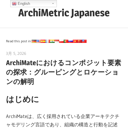
コ
English
ArchiMetric Japanese
ン
テ
EA,
ン
Dev
ツ
Ops,
Read this post in:
へ
Scrum,
ス
3月 5, 2026
archimetric@visual-paradigm.com
Agile
ArchiMateにおけるコンポジット要素
キ
and
ッ
の探求：グルーピングとロケーショ
More
プ
ンの解明
はじめに
ArchiMateは、広く採用されている企業アーキテクチ
ャモデリング言語であり、組織の構造と行動を記述