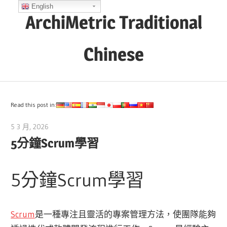
Skip
English
ArchiMetric Traditional
to
content
Chinese
EA,
Dev
Ops,
Read this post in:
Scrum,
5 3 月, 2026
archimetric@visual-paradigm.com
Agile
5分鐘Scrum學習
and
More
5分鐘Scrum學習
Scrum
是一種專注且靈活的專案管理方法，使團隊能夠