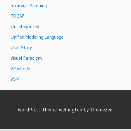
Strategic Planning
TOGAF
Uncategorized
Unified Modeling Language
User Story
Visual Paradigm
VPasCode
VSM
WordPress Theme: Wellington by
ThemeZee
.