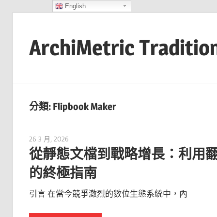
English
Skip
to
ArchiMetric Traditio
content
EA,
Dev
Ops,
分類:
Flipbook Maker
Scrum,
Agile
26 3 月, 2026
curtis
and
從靜態文檔到戰略增長：利用翻頁書與 G
More
的終極指南
引言 在當今競爭激烈的數位生態系統中，內