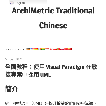
Skip
English
ArchiMetric Traditional
to
content
Chinese
EA,
Dev
Ops,
Read this post in:
Scrum,
5 3 月, 2026
archimetric@visual-paradigm.com
Agile
全面教程：使用 Visual Paradigm 在敏
and
捷專案中採用 UML
More
簡介
統一模型語言（UML）是提升敏捷軟體開發中溝通、