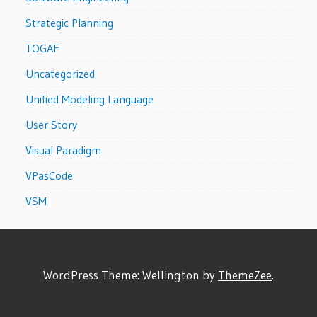
Strategic Planning
TOGAF
Uncategorized
Unified Modeling Language
User Story
Visual Paradigm
VPasCode
VSM
WordPress Theme: Wellington by
ThemeZee
.