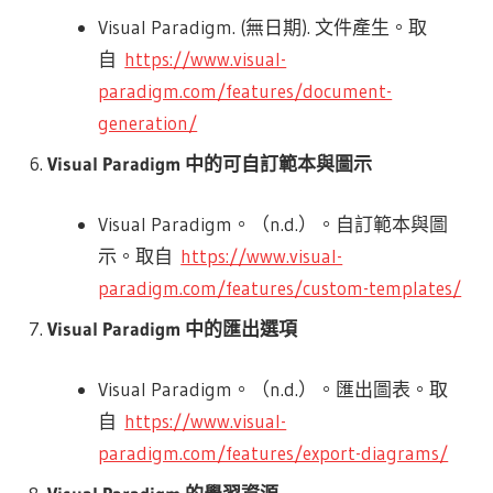
Visual Paradigm. (無日期). 文件產生。取
自
https://www.visual-
paradigm.com/features/document-
generation/
Visual Paradigm 中的可自訂範本與圖示
Visual Paradigm。（n.d.）。自訂範本與圖
示。取自
https://www.visual-
paradigm.com/features/custom-templates/
Visual Paradigm 中的匯出選項
Visual Paradigm。（n.d.）。匯出圖表。取
自
https://www.visual-
paradigm.com/features/export-diagrams/