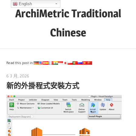
Skip
English
ArchiMetric Traditional
to
content
Chinese
EA,
Dev
Ops,
Read this post in:
Scrum,
6 3 月, 2026
lydia
Agile
新的外掛程式安裝方式
and
More