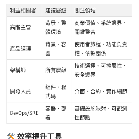
利益相關者
建議層級
關注領域
背景、整
商業價值、系統邊界、
高階主管
體環境
關鍵整合
背景、容
使用者旅程、功能負責
產品經理
器
權、依賴關係
技術選擇、可擴展性、
架構師
所有層級
安全邊界
組件、程
開發人員
介面、合約、實作細節
式碼
容器、部
基礎設施映射、可觀測
DevOps/SRE
署
性節點
效率提升工具