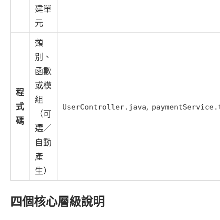
建單
元
類
別、
函數
或模
程
組
式
,
UserController.java
paymentService.
（可
碼
選／
自動
產
生）
四個核心層級說明