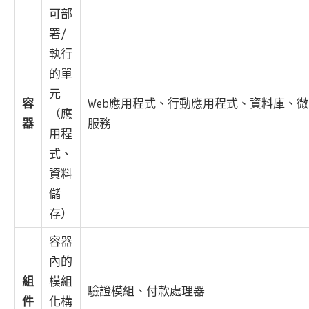
可部
署/
執行
的單
元
容
Web應用程式、行動應用程式、資料庫、微
（應
器
服務
用程
式、
資料
儲
存）
容器
內的
組
模組
驗證模組、付款處理器
件
化構