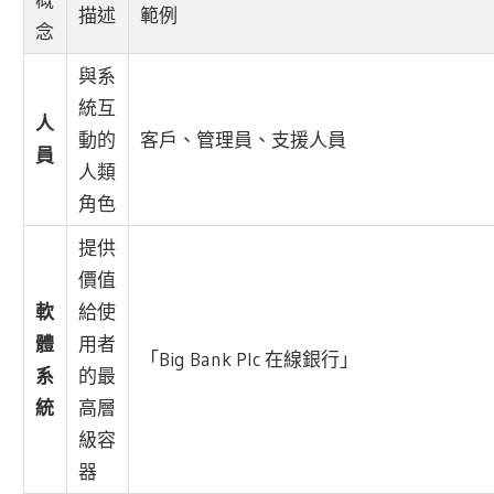
描述
範例
念
與系
統互
人
動的
客戶、管理員、支援人員
員
人類
角色
提供
價值
軟
給使
體
用者
「Big Bank Plc 在線銀行」
系
的最
統
高層
級容
器