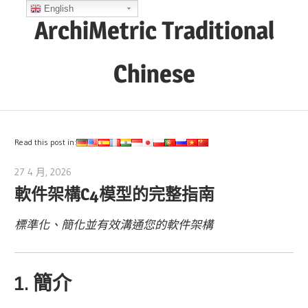
Skip
English
ArchiMetric Traditional
to
content
Chinese
EA,
Dev
Ops,
Read this post in:
Scrum,
27 4 月, 2026
curtis
Agile
軟件架構C4模型的完整指南
and
More
標準化、簡化並有效溝通您的軟件架構
1. 簡介