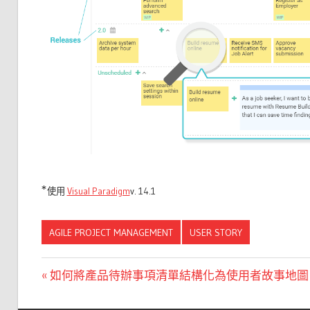
*
使用
Visual Paradigm
v. 14.1
AGILE PROJECT MANAGEMENT
USER STORY
文
Previous
如何將產品待辦事項清單結構化為使用者故事地圖
Post:
章