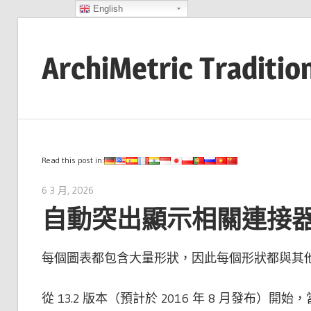
English
Skip
to
ArchiMetric Traditio
content
EA,
Dev
Ops,
Scrum,
Read this post in:
Agile
6 3 月, 2026
lydia
and
自動突出顯示相關連接
More
每個圖表都包含大量形狀，因此每個形狀都與其
從 13.2 版本（預計於 2016 年 8 月發