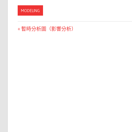
MODELING
文
Previous
暫時分析圖（影響分析）
Post:
章
導
覽