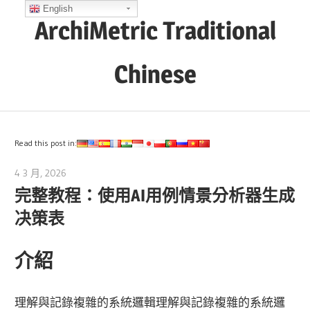
Skip
English
ArchiMetric Traditional
to
content
Chinese
EA,
Dev
Ops,
Read this post in:
Scrum,
4 3 月, 2026
archimetric@visual-paradigm.com
Agile
完整教程：使用AI用例情景分析器生成
and
决策表
More
介紹
理解與記錄
複雜的系統邏輯
理解與記錄複雜的系統邏