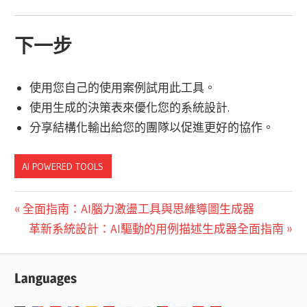
下一步
使用您自己的使用案例試用此工具。
使用生成的決策表來
優化您的系統設計
.
分享
結構化輸出給您的團隊
以促進更好的協作。
AI POWERED TOOLS
文
Previous
全面指南：AI腦力激盪工具與思維導圖生成器
Post:
Next
革新系統設計：AI驅動的用例描述生成器全面指南
章
Post:
導
Languages
覽