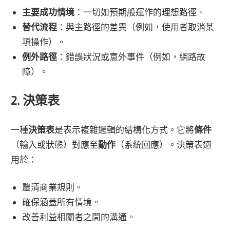
主要成功情境
：一切如預期般運作的理想路徑。
替代流程
：與主路徑的差異（例如，使用者取消某
項操作）。
例外路徑
：錯誤狀況或意外事件（例如，網路故
障）。
2. 決策表
一種
決策表
是表示複雜邏輯的結構化方式。它將
條件
（輸入或狀態）對應至
動作
（系統回應）。決策表適
用於：
釐清商業規則。
確保涵蓋所有情境。
改善利益相關者之間的溝通。