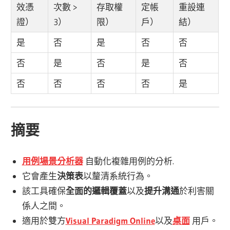
效憑
次數 >
存取權
定帳
重設連
證）
3）
限）
戶）
結）
是
否
是
否
否
否
是
否
是
否
否
否
否
否
是
摘要
用例場景分析器
自動化複雜用例的分析
.
它會產生
決策表
以釐清系統行為。
該工具確保
全面的邏輯覆蓋
以及
提升溝通
於利害關
係人之間。
適用於雙方
Visual Paradigm Online
以及
桌面
用戶。