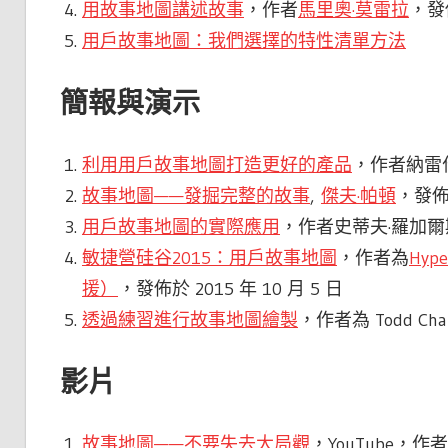
用故事地圖講述故事
，作者
馬里奧·莫雷拉
，發
用戶故事地圖：我們選擇的特性清單方法
簡報與演示
利用用戶故事地圖打造更好的產品
，作者納雷什
故事地圖——發掘完整的故事
,
傑夫·帕頓
，發佈
用戶故事地圖的實際應用
，作者史蒂夫·羅加爾
敏捷營硅谷2015：用戶故事地圖
，作者為
Hyp
援）
，發佈於 2015 年 10 月 5 日
透過練習進行故事地圖繪製
，作者為 Todd Char
影片
故事地圖——不要失去大局觀
，YouTube，作