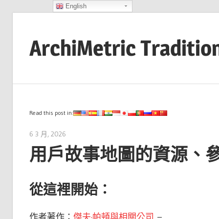
English
Skip
to
ArchiMetric Traditio
content
EA,
Dev
Ops,
Scrum,
Read this post in:
Agile
6 3 月, 2026
archimetric@visual-paradigm.com
and
用戶故事地圖的資源、
More
從這裡開始：
作者著作：
傑夫·帕頓與相關公司
–