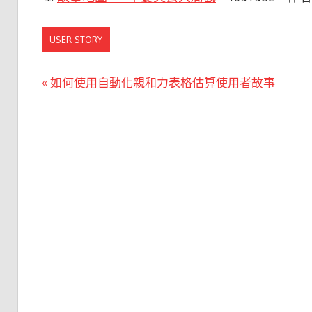
USER STORY
文
Previous
如何使用自動化親和力表格估算使用者故事
Post:
章
導
覽